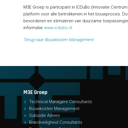
M3E Groep is participant in ICDuBo (Innovatie Centr
platform voor alle betrokkenen in het bouwproces. Doe
bevorderen en stimuleren van duurzame toepassing
informatie
www.icdubo.nl
.
Terug naar Bouwkosten Management
M3E Groep
Technical Managers Consultants
Bouwkosten Management
Subsidie Advies
Brandveiligheid Consultants