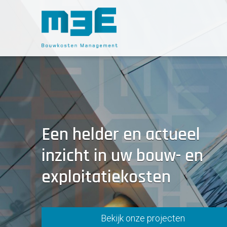
Sla
links
over
Spring
naar
de
inhoud
Spring
naar
navigatie
Een helder en actueel
inzicht in uw bouw- en
exploitatiekosten
Bekijk onze projecten