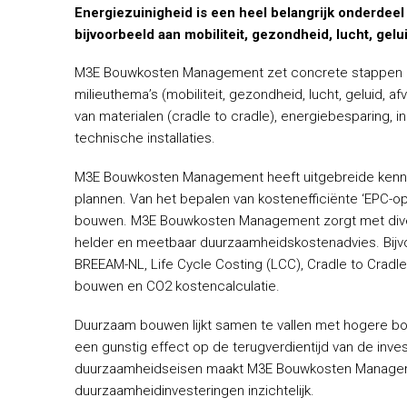
Energiezuinigheid is een heel belangrijk onderdeel
bijvoorbeeld aan mobiliteit, gezondheid, lucht, gelu
M3E Bouwkosten Management zet concrete stappen in 
milieuthema’s (mobiliteit, gezondheid, lucht, geluid, a
van materialen (cradle to cradle), energiebesparing,
technische installaties.
M3E Bouwkosten Management heeft uitgebreide kenni
plannen. Van het bepalen van kostenefficiënte ‘EPC-op
bouwen. M3E Bouwkosten Management zorgt met dive
helder en meetbaar duurzaamheidskostenadvies. Bij
BREEAM-NL, Life Cycle Costing (LCC), Cradle to Cradle
bouwen en CO2 kostencalculatie.
Duurzaam bouwen lijkt samen te vallen met hogere bou
een gunstig effect op de terugverdientijd van de inves
duurzaamheidseisen maakt M3E Bouwkosten Manageme
duurzaamheidinvesteringen inzichtelijk.