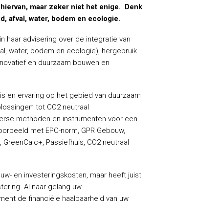
 hiervan, maar zeker niet het enige. Denk
id, afval, water, bodem en ecologie.
haar advisering over de integratie van
fval, water, bodem en ecologie), hergebruik
 innovatief en duurzaam bouwen en
s en ervaring op het gebied van duurzaam
lossingen’ tot CO2 neutraal
rse methoden en instrumenten voor een
voorbeeld met EPC-norm, GPR Gebouw,
, GreenCalc+, Passiefhuis, CO2 neutraal
w- en investeringskosten, maar heeft juist
tering. Al naar gelang uw
nt de financiële haalbaarheid van uw