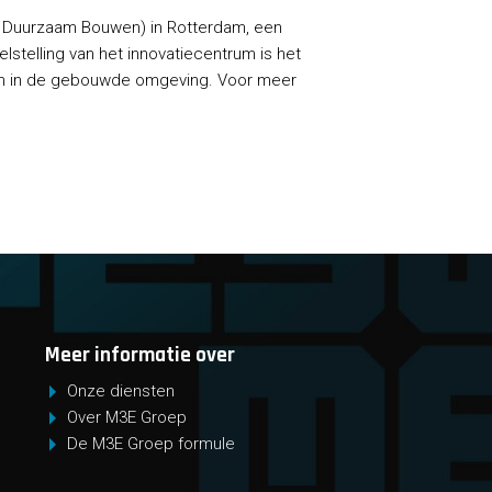
um Duurzaam Bouwen) in Rotterdam, een
lstelling van het innovatiecentrum is het
en in de gebouwde omgeving. Voor meer
Meer informatie over
Onze diensten
Over M3E Groep
De M3E Groep formule