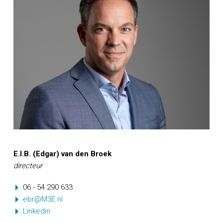
E.I.B. (Edgar) van den Broek
directeur
06 - 54 290 633
ebr@M3E.nl
Linkedin