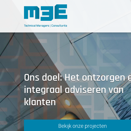
Sla
links
over
Spring
naar
de
inhoud
Spring
naar
navigatie
Ons doel: Het ontzorgen 
integraal adviseren van
klanten
Bekijk onze projecten