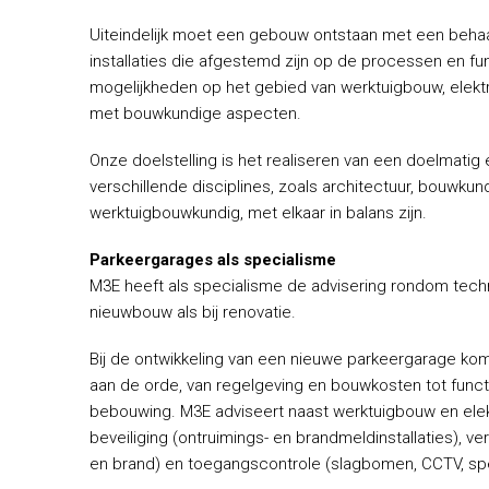
Uiteindelijk moet een gebouw ontstaan met een behaa
installaties die afgestemd zijn op de processen en fun
mogelijkheden op het gebied van werktuigbouw, elekt
met bouwkundige aspecten.
Onze doelstelling is het realiseren van een doelmatig
verschillende disciplines, zoals architectuur, bouwkun
werktuigbouwkundig, met elkaar in balans zijn.
Parkeergarages als specialisme
M3E heeft als specialisme de advisering rondom techn
nieuwbouw als bij renovatie.
Bij de ontwikkeling van een nieuwe parkeergarage kom
aan de orde, van regelgeving en bouwkosten tot functio
bebouwing. M3E adviseert naast werktuigbouw en ele
beveiliging (ontruimings- en brandmeldinstallaties), ver
en brand) en toegangscontrole (slagbomen, CCTV, spe