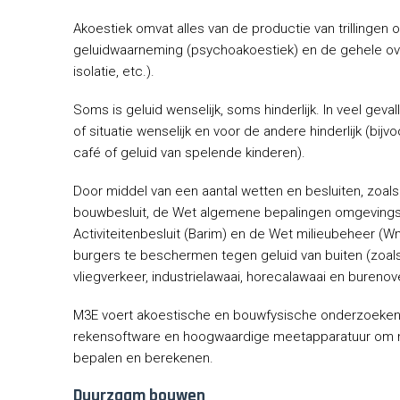
Akoestiek omvat alles van de productie van trillingen o
geluidwaarneming (psychoakoestiek) en de gehele over
isolatie, etc.).
Soms is geluid wenselijk, soms hinderlijk. In veel gev
of situatie wenselijk en voor de andere hinderlijk (bij
café of geluid van spelende kinderen).
Door middel van een aantal wetten en besluiten, zoals
bouwbesluit, de Wet algemene bepalingen omgevings
Activiteitenbesluit (Barim) en de Wet milieubeheer (W
burgers te beschermen tegen geluid van buiten (zoals 
vliegverkeer, industrielawaai, horecalawaai en burenove
M3E voert akoestische en bouwfysische onderzoeken u
rekensoftware en hoogwaardige meetapparatuur om n
bepalen en berekenen.
Duurzaam bouwen