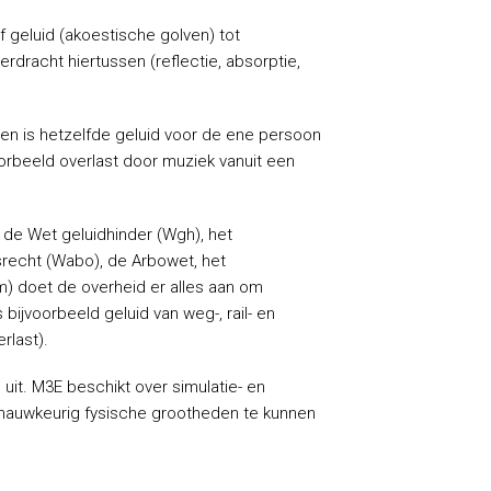
f geluid (akoestische golven) tot
dracht hiertussen (reflectie, absorptie,
allen is hetzelfde geluid voor de ene persoon
voorbeeld overlast door muziek vanuit een
 de Wet geluidhinder (Wgh), het
recht (Wabo), de Arbowet, het
m) doet de overheid er alles aan om
bijvoorbeeld geluid van weg-, rail- en
rlast).
it. M3E beschikt over simulatie- en
auwkeurig fysische grootheden te kunnen