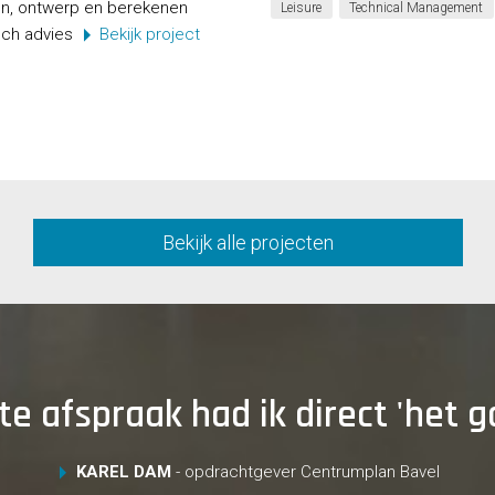
gen, ontwerp en berekenen
Leisure
Technical Management
isch advies
Bekijk project
Bekijk alle projecten
e afspraak had ik direct 'het 
KAREL DAM
- opdrachtgever Centrumplan Bavel