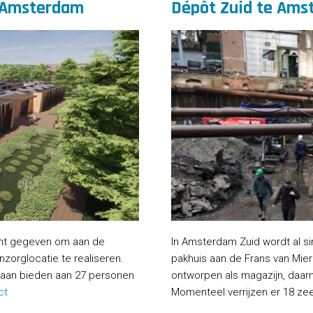
 Amsterdam
Dépôt Zuid te Ams
cht gegeven om aan de
In Amsterdam Zuid wordt al s
orglocatie te realiseren.
pakhuis aan de Frans van Mierr
gaan bieden aan 27 personen
ontworpen als magazijn, daarn
ct
Momenteel verrijzen er 18 ze