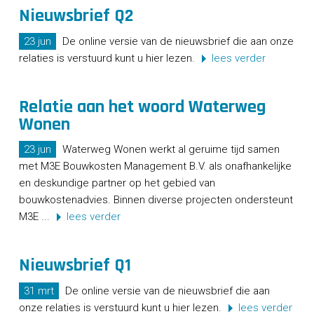
CONTACT
Nieuwsbrief Q2
23 jun
De online versie van de nieuwsbrief die aan onze
relaties is verstuurd kunt u hier lezen.
lees verder
Relatie aan het woord Waterweg
Wonen
23 jun
Waterweg Wonen werkt al geruime tijd samen
met M3E Bouwkosten Management B.V. als onafhankelijke
en deskundige partner op het gebied van
bouwkostenadvies. Binnen diverse projecten ondersteunt
M3E ...
lees verder
Nieuwsbrief Q1
31 mrt
De online versie van de nieuwsbrief die aan
onze relaties is verstuurd kunt u hier lezen.
lees verder