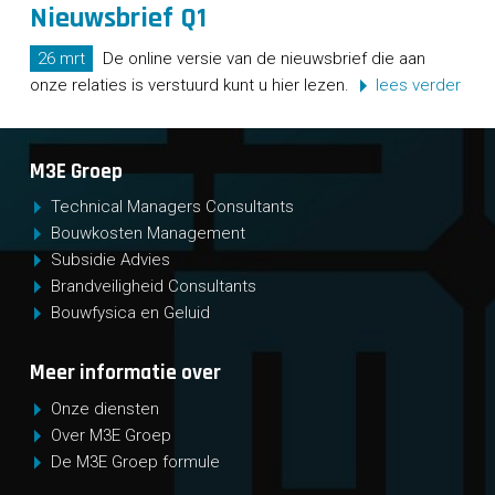
Nieuwsbrief Q1
26 mrt
De online versie van de nieuwsbrief die aan
onze relaties is verstuurd kunt u hier lezen.
lees verder
M3E Groep
Technical Managers Consultants
Bouwkosten Management
Subsidie Advies
Brandveiligheid Consultants
Bouwfysica en Geluid
Meer informatie over
Onze diensten
Over M3E Groep
De M3E Groep formule