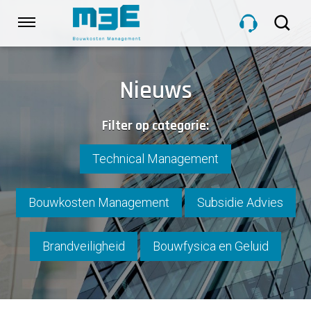
Sla
links
Navigatie
over
Spring
HOME
naar
Nieuws
de
inhoud
DIENSTEN
Filter op categorie:
Spring
naar
navigatie
Technical Management
PROJECTEN
Bouwkosten Management
Subsidie Advies
OVER M3E
Brandveiligheid
Bouwfysica en Geluid
NIEUWS