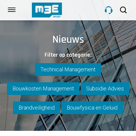
Sla
links
Navigatie
over
Spring
HOME
naar
Nieuws
de
inhoud
DIENSTEN
Filter op categorie:
Spring
naar
navigatie
Technical Management
PROJECTEN
Bouwkosten Management
Subsidie Advies
OVER M3E
Brandveiligheid
Bouwfysica en Geluid
NIEUWS