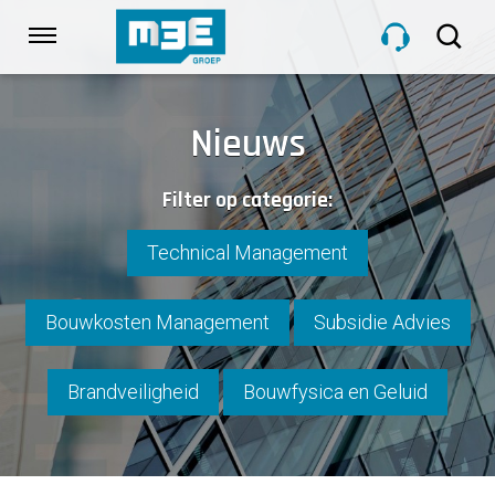
Sla
links
Navigatie
over
Spring
HOME
naar
Nieuws
de
inhoud
DIENSTEN
Filter op categorie:
Spring
naar
navigatie
Technical Management
PROJECTEN
Bouwkosten Management
Subsidie Advies
OVER M3E
Brandveiligheid
Bouwfysica en Geluid
NIEUWS