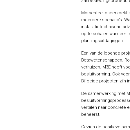
aanbestedingsprocedure
Momenteel onderzoekt de
meerdere scenario’s. Wa
installatietechnische ad
op te schalen wanneer me
planningsuitdagingen.
Een van de lopende proje
Bètawetenschappen. Rond
verhuizen. M3E heeft voo
besluitvorming. Ook voo
Bij beide projecten zijn
De samenwerking met M3E 
besluitvormingsprocessen
vertalen naar concrete e
beheerst.
Gezien de positieve same