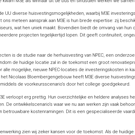
 kwam M3E als winnaar uit de bus en sindsdien werken we same
 UU diverse huisvestingsmogelijkheden, waarbij M3E investering
t ons meteen aansprak aan M3E is hun brede expertise: zij besch
viseurs, wat hen uniek maakt. Bovendien biedt de omvang van hun org
erdere projecten tegelijkertijd lopen. Dit geeft continuïteit, ong
cten is de studie naar de herhuisvesting van NPEC, een onderzoeks
om de huidige locatie zal in de toekomst een groot renovatiepr
r alle mogelijke, nieuwe NPEC-locaties de investeringskosten in kaa
r het Nicolaas Bloembergengebouw heeft M3E diverse huisvestings
 inmiddels de voorkeursscenario’s door het college goedgekeurd.
verloopt erg prettig. Hun overzichtelijke en heldere analyses h
. De ontwikkelscenario’s waar we nu aan werken zijn vaak behoorl
n betrouwbare kostenramingen. Dit is een gespecialiseerde vaardi
nwerking zien wij zeker kansen voor de toekomst. Als de huidige 