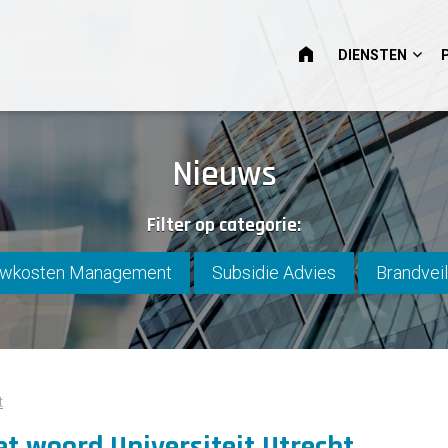
HOME
DIENSTEN
Nieuws
Filter op categorie:
wkosten Management
Subsidie Advies
Brandveil
t
et woord Universiteit Utrecht