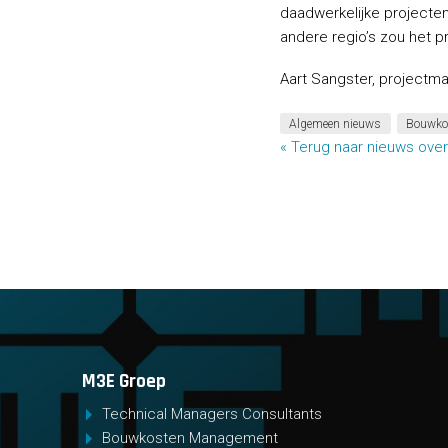
daadwerkelijke projecte
andere regio’s zou het 
Aart Sangster, projectma
Algemeen nieuws
Bouwko
« Terug naar nieuws over
M3E Groep
Technical Managers Consultants
Bouwkosten Management