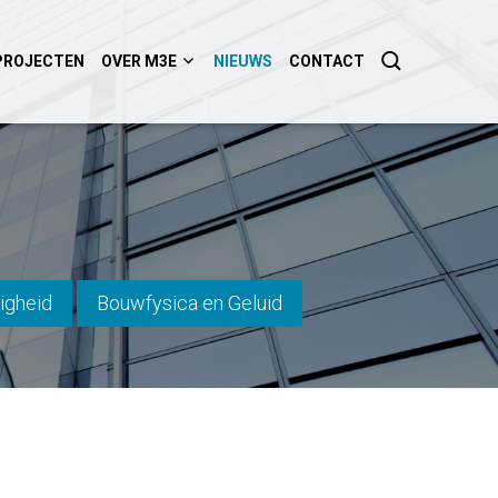
PROJECTEN
OVER M3E
NIEUWS
CONTACT
igheid
Bouwfysica en Geluid