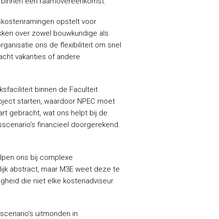
n binnen een raamovereenkomst.
skostenramingen opstelt voor
ikken over zowel bouwkundige als
anisatie ons de flexibiliteit om snel
eacht vakanties of andere
faciliteit binnen de Faculteit
oject starten, waardoor NPEC moet
rt gebracht, wat ons helpt bij de
scenario’s financieel doorgerekend.
elpen ons bij complexe
ijk abstract, maar M3E weet deze te
gheid die niet elke kostenadviseur
scenario’s uitmonden in