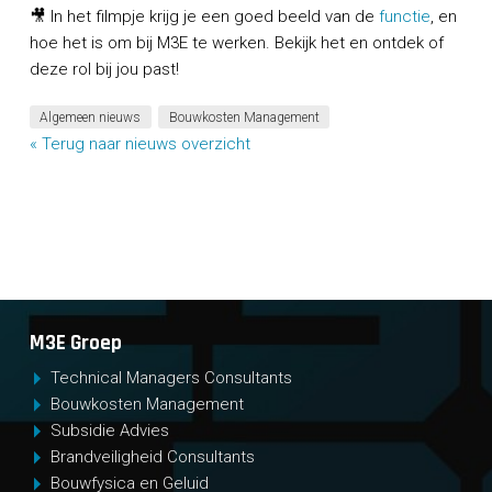
🎥 In het filmpje krijg je een goed beeld van de
functie
, en
hoe het is om bij M3E te werken. Bekijk het en ontdek of
deze rol bij jou past!
Algemeen nieuws
Bouwkosten Management
« Terug naar nieuws overzicht
M3E Groep
Technical Managers Consultants
Bouwkosten Management
Subsidie Advies
Brandveiligheid Consultants
Bouwfysica en Geluid