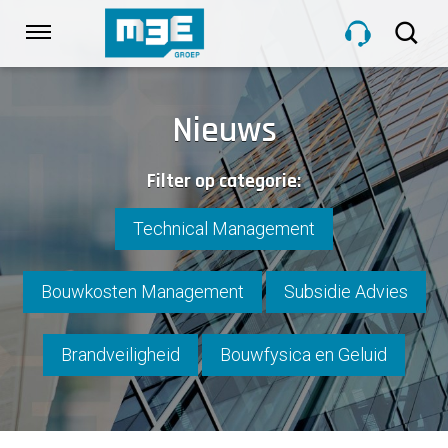
Sla
links
Navigatie
over
Spring
HOME
naar
Nieuws
de
inhoud
DIENSTEN
Filter op categorie:
Spring
naar
navigatie
Technical Management
PROJECTEN
Bouwkosten Management
Subsidie Advies
OVER M3E
Brandveiligheid
Bouwfysica en Geluid
NIEUWS