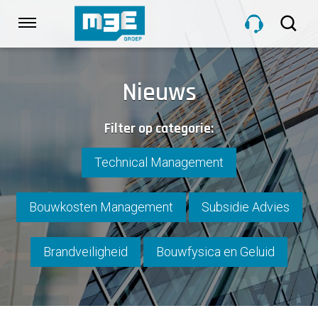
Sla
links
Navigatie
over
Spring
HOME
naar
Nieuws
de
inhoud
DIENSTEN
Filter op categorie:
Spring
naar
navigatie
Technical Management
PROJECTEN
Bouwkosten Management
Subsidie Advies
OVER M3E
Brandveiligheid
Bouwfysica en Geluid
NIEUWS