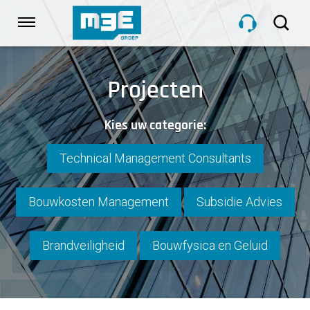
Sla
links
Navigatie
over
Spring
HOME
naar
Projecten
de
inhoud
DIENSTEN
Kies uw categorie:
Spring
naar
navigatie
Technical Management Consultants
PROJECTEN
Bouwkosten Management
Subsidie Advies
OVER M3E
Brandveiligheid
Bouwfysica en Geluid
NIEUWS