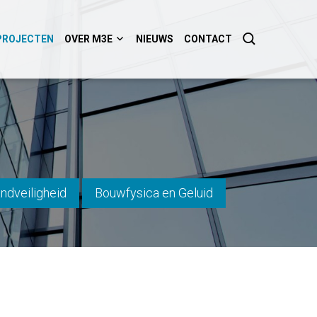
PROJECTEN
OVER M3E
NIEUWS
CONTACT
ndveiligheid
Bouwfysica en Geluid