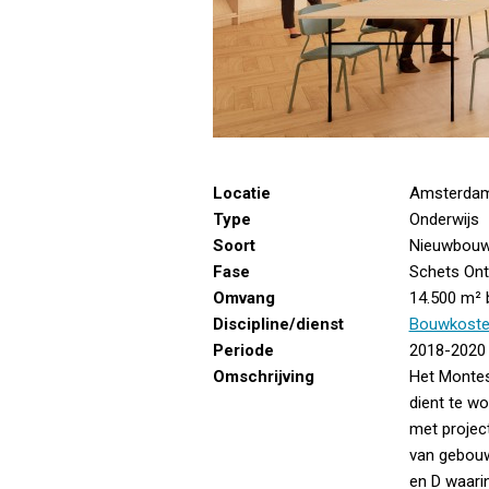
Locatie
Amsterda
Type
Onderwijs
Soort
Nieuwbouw
Fase
Schets Ont
Omvang
14.500 m² 
Discipline/dienst
Bouwkost
Periode
2018-2020
Omschrijving
Het Montes
dient te w
met projec
van gebouw
en D waari