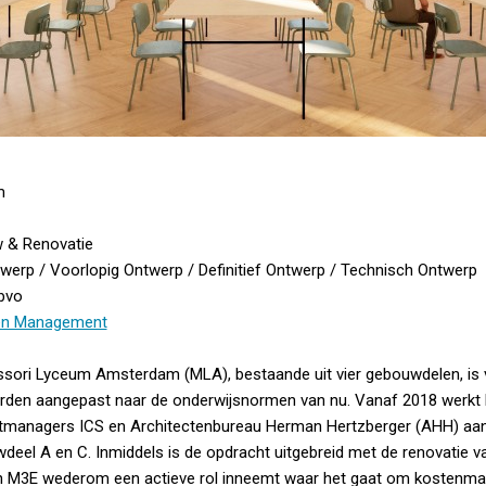
m
 & Renovatie
werp / Voorlopig Ontwerp / Definitief Ontwerp / Technisch Ontwerp
bvo
en Management
sori Lyceum Amsterdam (MLA), bestaande uit vier gebouwdelen, is 
orden aangepast naar de onderwijsnormen van nu. Vanaf 2018 werkt
tmanagers ICS en Architectenbureau Herman Hertzberger (AHH) aa
deel A en C. Inmiddels is de opdracht uitgebreid met de renovatie 
n M3E wederom een actieve rol inneemt waar het gaat om kostenm