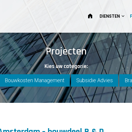
HOME
DIENSTEN
Projecten
Kies uw categorie:
Bouwkosten Management
Subsidie Advies
Bra
Amsterdam – bouwdeel B & D