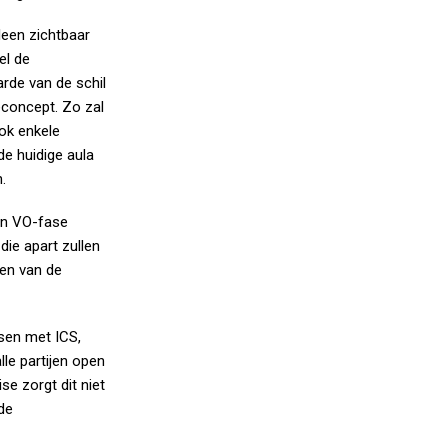
een zichtbaar
el de
de van de schil
ieconcept. Zo zal
ook enkele
e huidige aula
.
en VO-fase
ie apart zullen
len van de
sen met ICS,
le partijen open
e zorgt dit niet
de