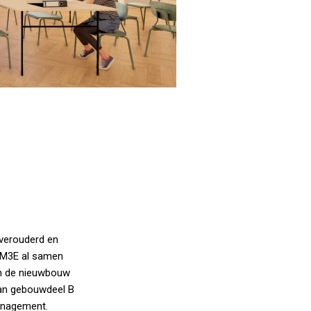
verouderd en
 M3E al samen
n de nieuwbouw
van gebouwdeel B
anagement.