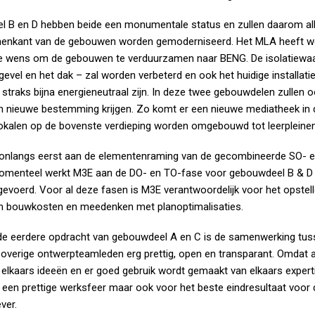
 B en D hebben beide een monumentale status en zullen daarom all
nenkant van de gebouwen worden gemoderniseerd. Het MLA heeft w
e wens om de gebouwen te verduurzamen naar BENG. De isolatiewaar
 gevel en het dak – zal worden verbeterd en ook het huidige installat
straks bijna energieneutraal zijn. In deze twee gebouwdelen zullen 
n nieuwe bestemming krijgen. Zo komt er een nieuwe mediatheek in d
lokalen op de bovenste verdieping worden omgebouwd tot leerpleinen
onlangs eerst aan de elementenraming van de gecombineerde SO- 
omenteel werkt M3E aan de DO- en TO-fase voor gebouwdeel B & D d
gevoerd. Voor al deze fasen is M3E verantwoordelijk voor het opstel
n bouwkosten en meedenken met planoptimalisaties.
j de eerdere opdracht van gebouwdeel A en C is de samenwerking tus
overige ontwerpteamleden erg prettig, open en transparant. Omdat al
elkaars ideeën en er goed gebruik wordt gemaakt van elkaars expertis
 een prettige werksfeer maar ook voor het beste eindresultaat voor 
ver.