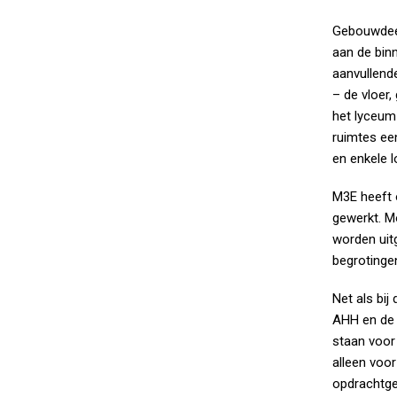
Gebouwdeel
aan de bin
aanvullend
– de vloer,
het lyceum 
ruimtes ee
en enkele 
M3E heeft 
gewerkt. M
worden uit
begrotinge
Net als bi
AHH en de 
staan voor 
alleen voor
opdrachtge