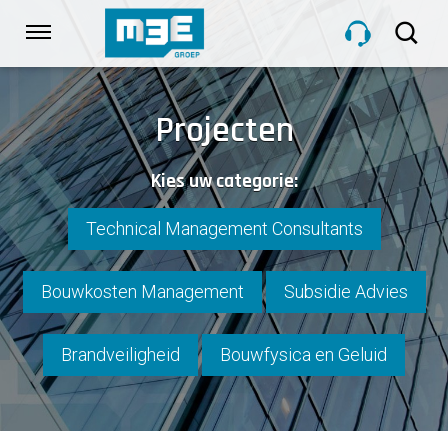
Sla
links
Navigatie
over
Spring
HOME
naar
Projecten
de
inhoud
DIENSTEN
Kies uw categorie:
Spring
naar
navigatie
Technical Management Consultants
PROJECTEN
Bouwkosten Management
Subsidie Advies
OVER M3E
Brandveiligheid
Bouwfysica en Geluid
NIEUWS