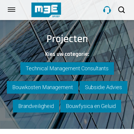
Sla
links
Navigatie
over
Spring
HOME
naar
Projecten
de
inhoud
DIENSTEN
Kies uw categorie:
Spring
naar
navigatie
Technical Management Consultants
PROJECTEN
Bouwkosten Management
Subsidie Advies
OVER M3E
Brandveiligheid
Bouwfysica en Geluid
NIEUWS