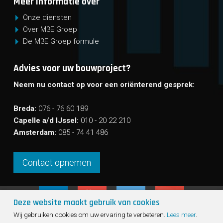
Meer informatie over
Onze diensten
Over M3E Groep
De M3E Groep formule
Advies voor uw bouwproject?
Neem nu contact op voor een oriënterend gesprek:
Breda:
076 - 76 60 189
Capelle a/d IJssel:
010 - 20 22 210
Amsterdam:
085 - 74 41 486
Contact opnemen
Deze website maakt gebruik van cookies
Sho
Wij gebruiken cookies om uw ervaring te verbeteren.
Lees meer
.
cont