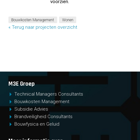
voorzien.
Bouwkosten Management
Wonen
« Terug naar projecten overzicht
M3E Groep
Technical Managers Consultants
Bouwkosten Management
Subsidie Advies
Brandveiligheid Consultants
Bouwfysica en Geluid