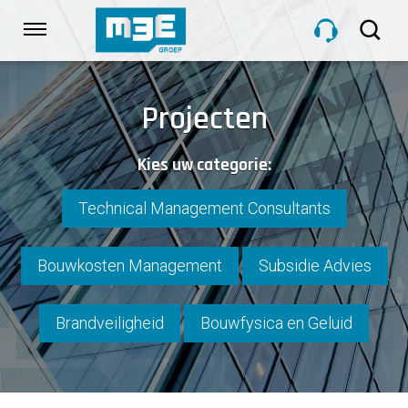
Sla
links
Navigatie
over
Spring
HOME
naar
Projecten
de
inhoud
DIENSTEN
Kies uw categorie:
Spring
naar
navigatie
Technical Management Consultants
PROJECTEN
Bouwkosten Management
Subsidie Advies
OVER M3E
Brandveiligheid
Bouwfysica en Geluid
NIEUWS