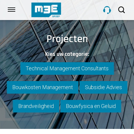
Sla
links
Navigatie
over
Spring
HOME
naar
Projecten
de
inhoud
DIENSTEN
Kies uw categorie:
Spring
naar
navigatie
Technical Management Consultants
PROJECTEN
Bouwkosten Management
Subsidie Advies
OVER M3E
Brandveiligheid
Bouwfysica en Geluid
NIEUWS