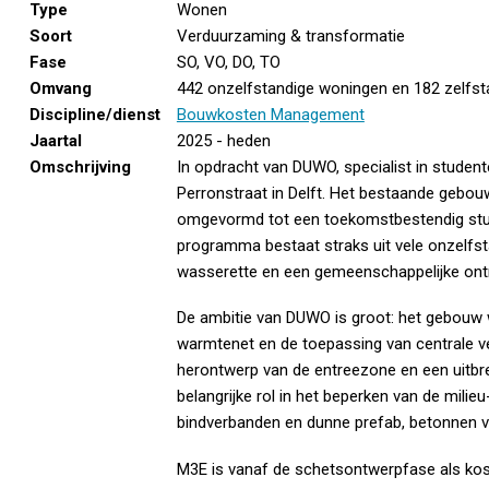
Type
Wonen
Soort
Verduurzaming & transformatie
Fase
SO, VO, DO, TO
Omvang
442 onzelfstandige woningen en 182 zelfs
Discipline/dienst
Bouwkosten Management
Jaartal
2025 - heden
Omschrijving
In opdracht van DUWO, specialist in student
Perronstraat in Delft. Het bestaande gebouw
omgevormd tot een toekomstbestendig stu
programma bestaat straks uit vele onzelfst
wasserette en een gemeenschappelijke ont
De ambitie van DUWO is groot: het gebouw w
warmtenet en de toepassing van centrale ve
herontwerp van de entreezone en een uitbrei
belangrijke rol in het beperken van de mili
bindverbanden en dunne prefab, betonnen v
M3E is vanaf de schetsontwerpfase als kost