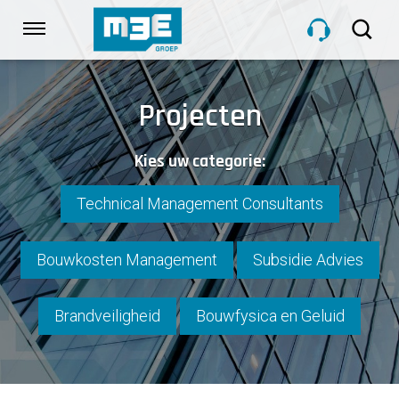
Sla
links
Navigatie
over
Spring
HOME
naar
Projecten
de
inhoud
DIENSTEN
Kies uw categorie:
Spring
naar
navigatie
Technical Management Consultants
PROJECTEN
Bouwkosten Management
Subsidie Advies
OVER M3E
Brandveiligheid
Bouwfysica en Geluid
NIEUWS