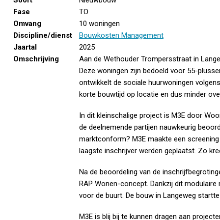
Soort
Nieuwbouw
Fase
TO
Omvang
10 woningen
Discipline/dienst
Bouwkosten Management
Jaartal
2025
Omschrijving
Aan de Wethouder Trompersstraat in Langew
Deze woningen zijn bedoeld voor 55-pluss
ontwikkelt de sociale huurwoningen volgen
korte bouwtijd op locatie en dus minder ov
In dit kleinschalige project is M3E door Wo
de deelnemende partijen nauwkeurig beoordeel
marktconform? M3E maakte een screening wa
laagste inschrijver werden geplaatst. Zo k
Na de beoordeling van de inschrijfbegrotin
RAP Wonen-concept. Dankzij dit modulaire 
voor de buurt. De bouw in Langeweg startte 
M3E is blij bij te kunnen dragen aan projec