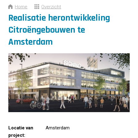
CONTACT
Home
Overzicht
Realisatie herontwikkeling
Citroëngebouwen te
Amsterdam
Locatie van
Amsterdam
project: