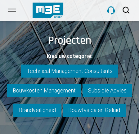
Sla
links
Navigatie
over
Spring
HOME
naar
Projecten
de
inhoud
DIENSTEN
Kies uw categorie:
Spring
naar
navigatie
Technical Management Consultants
PROJECTEN
Bouwkosten Management
Subsidie Advies
OVER M3E
Brandveiligheid
Bouwfysica en Geluid
NIEUWS