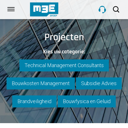
Sla
links
Navigatie
over
Spring
HOME
naar
Projecten
de
inhoud
DIENSTEN
Kies uw categorie:
Spring
naar
navigatie
Technical Management Consultants
PROJECTEN
Bouwkosten Management
Subsidie Advies
OVER M3E
Brandveiligheid
Bouwfysica en Geluid
NIEUWS