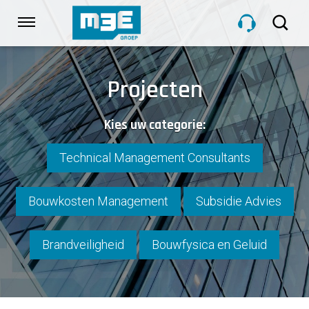
Sla
links
Navigatie
over
Spring
HOME
naar
Projecten
de
inhoud
DIENSTEN
Kies uw categorie:
Spring
naar
navigatie
Technical Management Consultants
PROJECTEN
Bouwkosten Management
Subsidie Advies
OVER M3E
Brandveiligheid
Bouwfysica en Geluid
NIEUWS