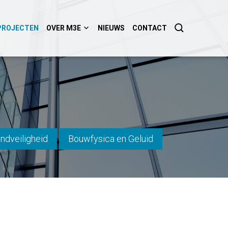
PROJECTEN
OVER M3E
NIEUWS
CONTACT
ndveiligheid
Bouwfysica en Geluid