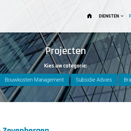
HOME
DIENSTEN
Projecten
Kies uw categorie:
Bouwkosten Management
Subsidie Advies
Bra
 Zevenbergen