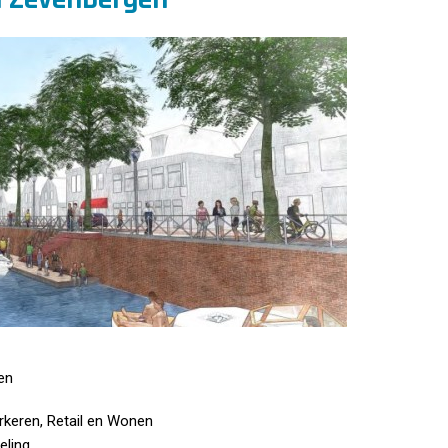
en
rkeren, Retail en Wonen
eling