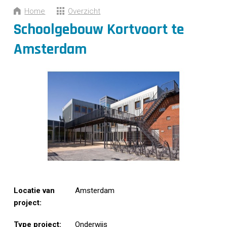
CONTACT
Home
Overzicht
Schoolgebouw Kortvoort te
Amsterdam
Locatie van
Amsterdam
project:
Type project:
Onderwijs