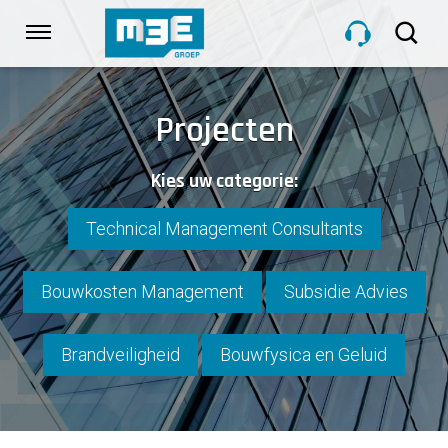
Sla
links
Navigatie
over
Spring
HOME
naar
Projecten
de
inhoud
DIENSTEN
Kies uw categorie:
Spring
naar
navigatie
Technical Management Consultants
PROJECTEN
Bouwkosten Management
Subsidie Advies
OVER M3E
Brandveiligheid
Bouwfysica en Geluid
NIEUWS