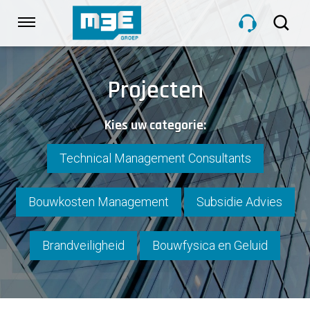
Sla
links
Navigatie
over
Spring
HOME
naar
Projecten
de
inhoud
DIENSTEN
Kies uw categorie:
Spring
naar
navigatie
Technical Management Consultants
PROJECTEN
Bouwkosten Management
Subsidie Advies
OVER M3E
Brandveiligheid
Bouwfysica en Geluid
NIEUWS