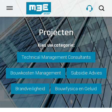
Sla
links
Navigatie
over
Spring
HOME
naar
Projecten
de
inhoud
DIENSTEN
Kies uw categorie:
Spring
naar
navigatie
Technical Management Consultants
PROJECTEN
Bouwkosten Management
Subsidie Advies
OVER M3E
Brandveiligheid
Bouwfysica en Geluid
NIEUWS