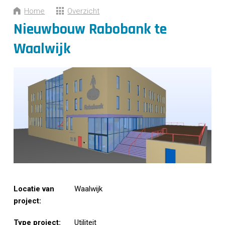
CONTACT
Home
Overzicht
Nieuwbouw Rabobank te
Waalwijk
Locatie van
Waalwijk
project:
Type project:
Utiliteit