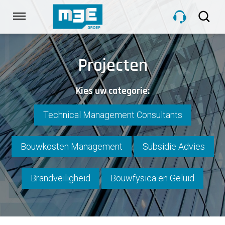
Sla
links
Navigatie
over
Spring
HOME
naar
Projecten
de
inhoud
DIENSTEN
Kies uw categorie:
Spring
naar
navigatie
Technical Management Consultants
PROJECTEN
Bouwkosten Management
Subsidie Advies
OVER M3E
Brandveiligheid
Bouwfysica en Geluid
NIEUWS