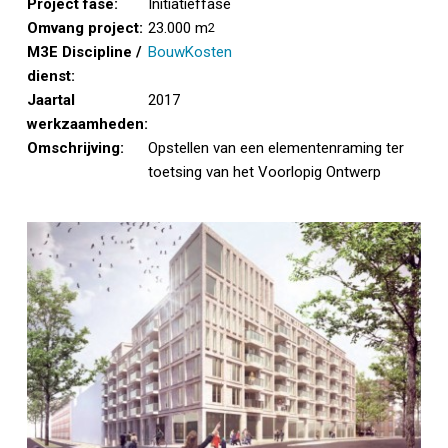
Project fase:
Initiatieffase
Omvang project:
23.000 m
2
M3E Discipline /
BouwKosten
dienst:
Jaartal
2017
werkzaamheden:
Omschrijving:
Opstellen van een elementenraming ter
toetsing van het Voorlopig Ontwerp