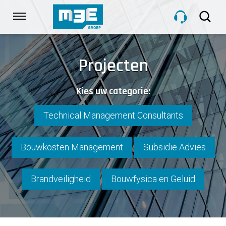
Sla
links
Navigatie
over
Spring
HOME
naar
Projecten
de
inhoud
DIENSTEN
Kies uw categorie:
Spring
naar
navigatie
Technical Management Consultants
PROJECTEN
Bouwkosten Management
Subsidie Advies
OVER M3E
Brandveiligheid
Bouwfysica en Geluid
NIEUWS