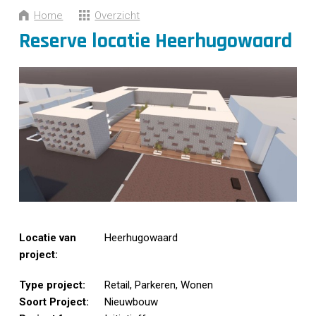
CONTACT
Home
Overzicht
Reserve locatie Heerhugowaard
Locatie van
Heerhugowaard
project:
Type project:
Retail, Parkeren, Wonen
Soort Project:
Nieuwbouw