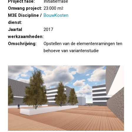
Project fase:
Initiatieffase
Omvang project:
23.000 m
2
M3E Discipline /
BouwKosten
dienst:
Jaartal
2017
werkzaamheden:
Omschrijving:
Opstellen van de elementenramingen ten
behoeve van variantenstudie