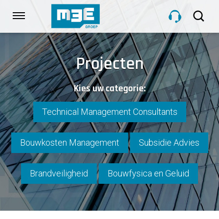
Sla
links
Navigatie
over
Spring
HOME
naar
Projecten
de
inhoud
DIENSTEN
Kies uw categorie:
Spring
naar
navigatie
Technical Management Consultants
PROJECTEN
Bouwkosten Management
Subsidie Advies
OVER M3E
Brandveiligheid
Bouwfysica en Geluid
NIEUWS