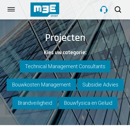
Sla
links
Navigatie
over
Spring
HOME
naar
Projecten
de
inhoud
DIENSTEN
Kies uw categorie:
Spring
naar
navigatie
Technical Management Consultants
PROJECTEN
Bouwkosten Management
Subsidie Advies
OVER M3E
Brandveiligheid
Bouwfysica en Geluid
NIEUWS