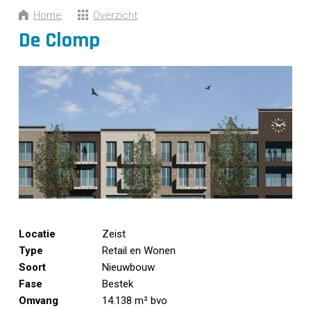
CONTACT
Home
Overzicht
De Clomp
Locatie
Zeist
Type
Retail en Wonen
Soort
Nieuwbouw
Fase
Bestek
Omvang
14.138 m² bvo