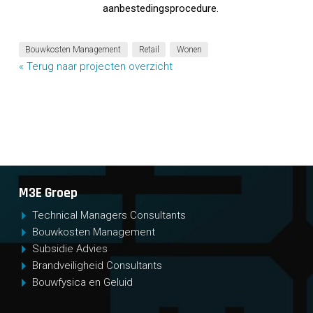
aanbestedingsprocedure.
Bouwkosten Management
Retail
Wonen
« Terug naar projecten overzicht
M3E Groep
Technical Managers Consultants
Bouwkosten Management
Subsidie Advies
Brandveiligheid Consultants
Bouwfysica en Geluid