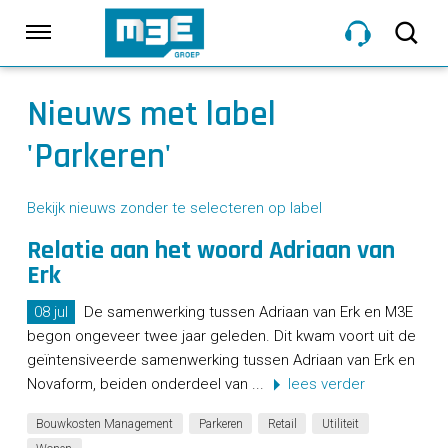
Sla
links
Navigatie
over
Spring
HOME
Nieuws met label
naar
de
'Parkeren'
inhoud
DIENSTEN
Spring
naar
Bekijk nieuws zonder te selecteren op label
navigatie
PROJECTEN
Relatie aan het woord Adriaan van
Erk
08 jul
De samenwerking tussen Adriaan van Erk en M3E
OVER M3E
begon ongeveer twee jaar geleden. Dit kwam voort uit de
geïntensiveerde samenwerking tussen Adriaan van Erk en
Novaform, beiden onderdeel van ...
lees verder
NIEUWS
Bouwkosten Management
Parkeren
Retail
Utiliteit