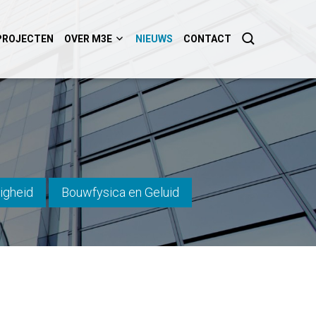
PROJECTEN
OVER M3E
NIEUWS
CONTACT
igheid
Bouwfysica en Geluid