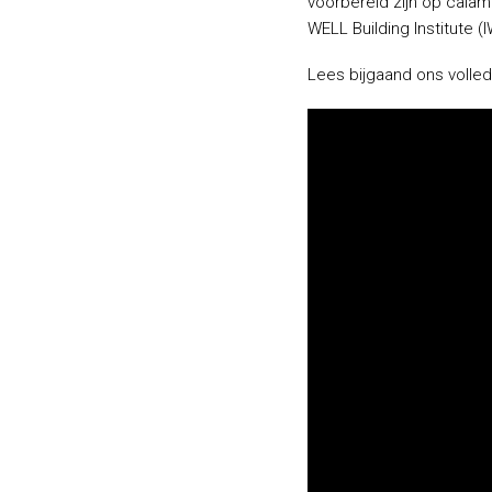
voorbereid zijn op calami
WELL Building Institute 
Lees bijgaand ons volle