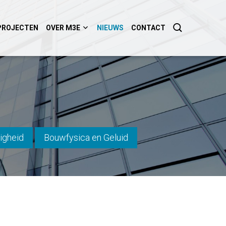
PROJECTEN
OVER M3E
NIEUWS
CONTACT
igheid
Bouwfysica en Geluid