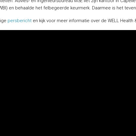
teiten. Advies- en ingenieursbureau M3E liet zijn kantoor in Capelle 
(IWBI) en behaalde het felbegeerde keurmerk. Daarmee is het teve
dige
persbericht
en kijk voor meer informatie over de WELL Health &