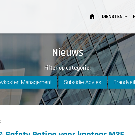
HOME
DIENSTEN
Nieuws
Filter op categorie:
wkosten Management
Subsidie Advies
Brandveil
t
& Safety Rating voor kantoor M3E