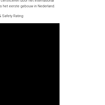
certificeren door het International
ns het eerste gebouw in Nederland.
 Safety Rating: