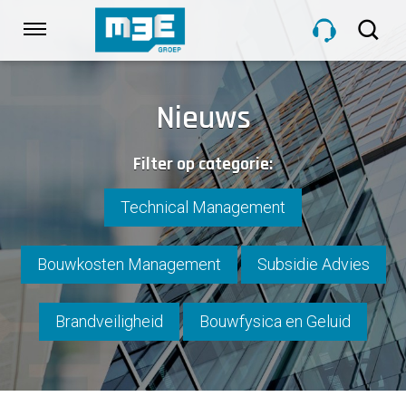
Sla
links
Navigatie
over
Spring
HOME
naar
Nieuws
de
inhoud
DIENSTEN
Filter op categorie:
Spring
naar
navigatie
Technical Management
PROJECTEN
Bouwkosten Management
Subsidie Advies
OVER M3E
Brandveiligheid
Bouwfysica en Geluid
NIEUWS