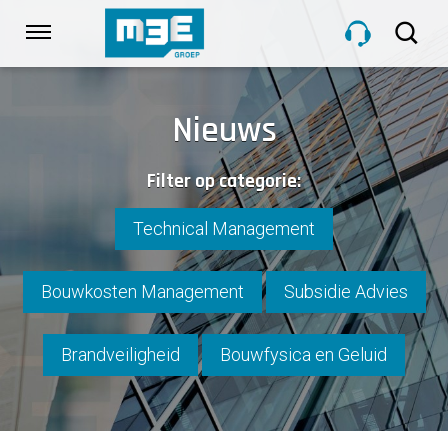
Sla
links
Navigatie
over
Spring
HOME
naar
Nieuws
de
inhoud
DIENSTEN
Filter op categorie:
Spring
naar
navigatie
Technical Management
PROJECTEN
Bouwkosten Management
Subsidie Advies
OVER M3E
Brandveiligheid
Bouwfysica en Geluid
NIEUWS