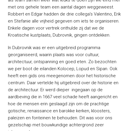
als team samen weer wat leuks te doen zijn we eind mei
met ons gehele team een aantal dagen weggeweest.
Robbert en Edgar hadden de drie collega’s Valentino, Erik
en Stefanie alle vrijheid gegeven om iets te organiseren.
Enkele dagen voor vertrek onthulde zij dat we de
Kroatische kustplaats, Dubrovnik, gingen ontdekken.
In Dubrovnik was er een uitgebreid programma
georganiseerd, waarin plaats was voor cultuur,
architectuur, ontspanning en goed eten. Zo bezochten
we per boot de eilanden Kolocep, Lopud en Sipan. Ook
heeft een gids ons meegenomen door het historische
centrum. Daar vertelde hij uitgebreid over de historie en
de architectuur. Er werd dieper ingegaan op de
aardbeving die in 1667 veel schade heeft aangericht en
hoe de mensen erin geslaagd zijn om de prachtige
gotische, renaissance en barokke kerken, kloosters,
paleizen en fonteinen te behouden. Dit was voor ons
gezelschap met bouwkundige achtergrond zeer