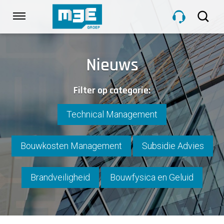
Sla
links
Navigatie
over
Spring
HOME
naar
Nieuws
de
inhoud
DIENSTEN
Filter op categorie:
Spring
naar
navigatie
Technical Management
PROJECTEN
Bouwkosten Management
Subsidie Advies
OVER M3E
Brandveiligheid
Bouwfysica en Geluid
NIEUWS