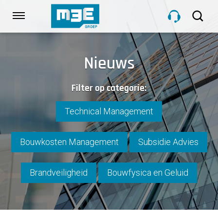
Sla
links
Navigatie
over
Spring
HOME
naar
Nieuws
de
inhoud
DIENSTEN
Filter op categorie:
Spring
naar
navigatie
Technical Management
PROJECTEN
Bouwkosten Management
Subsidie Advies
OVER M3E
Brandveiligheid
Bouwfysica en Geluid
NIEUWS