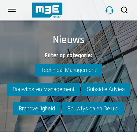
Sla
links
Navigatie
over
Spring
HOME
naar
Nieuws
de
inhoud
DIENSTEN
Filter op categorie:
Spring
naar
navigatie
Technical Management
PROJECTEN
Bouwkosten Management
Subsidie Advies
OVER M3E
Brandveiligheid
Bouwfysica en Geluid
NIEUWS