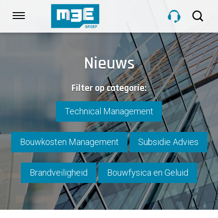
Sla
links
Navigatie
over
Spring
HOME
naar
Nieuws
de
inhoud
DIENSTEN
Filter op categorie:
Spring
naar
navigatie
Technical Management
PROJECTEN
Bouwkosten Management
Subsidie Advies
OVER M3E
Brandveiligheid
Bouwfysica en Geluid
NIEUWS