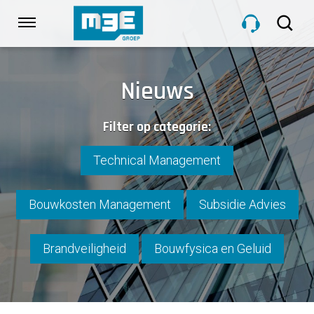
Sla
links
Navigatie
over
Spring
HOME
naar
Nieuws
de
inhoud
DIENSTEN
Filter op categorie:
Spring
naar
navigatie
Technical Management
PROJECTEN
Bouwkosten Management
Subsidie Advies
OVER M3E
Brandveiligheid
Bouwfysica en Geluid
NIEUWS