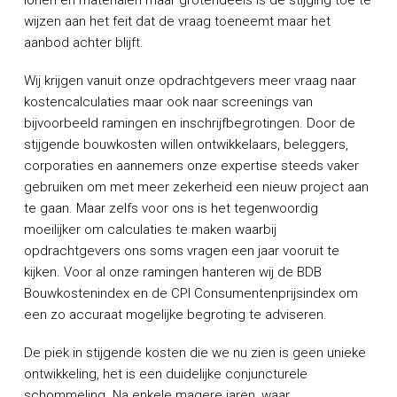
lonen en materialen maar grotendeels is de stijging toe te
wijzen aan het feit dat de vraag toeneemt maar het
aanbod achter blijft.
Wij krijgen vanuit onze opdrachtgevers meer vraag naar
kostencalculaties maar ook naar screenings van
bijvoorbeeld ramingen en inschrijfbegrotingen. Door de
stijgende bouwkosten willen ontwikkelaars, beleggers,
corporaties en aannemers onze expertise steeds vaker
gebruiken om met meer zekerheid een nieuw project aan
te gaan. Maar zelfs voor ons is het tegenwoordig
moeilijker om calculaties te maken waarbij
opdrachtgevers ons soms vragen een jaar vooruit te
kijken. Voor al onze ramingen hanteren wij de BDB
Bouwkostenindex en de CPI Consumentenprijsindex om
een zo accuraat mogelijke begroting te adviseren.
De piek in stijgende kosten die we nu zien is geen unieke
ontwikkeling, het is een duidelijke conjuncturele
schommeling. Na enkele magere jaren, waar