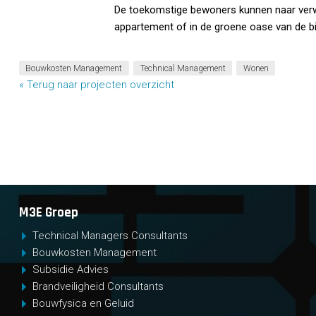
De toekomstige bewoners kunnen naar verwac
appartement of in de groene oase van de bi
Bouwkosten Management
Technical Management
Wonen
« Terug naar projecten overzicht
M3E Groep
Technical Managers Consultants
Bouwkosten Management
Subsidie Advies
Brandveiligheid Consultants
Bouwfysica en Geluid