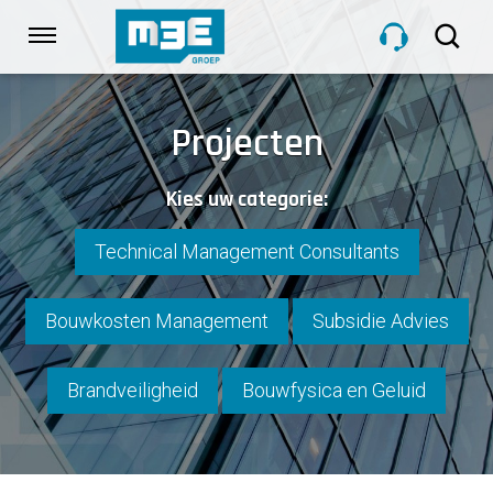
Sla
links
Navigatie
over
Spring
HOME
naar
Projecten
de
inhoud
DIENSTEN
Kies uw categorie:
Spring
naar
navigatie
Technical Management Consultants
PROJECTEN
Bouwkosten Management
Subsidie Advies
OVER M3E
Brandveiligheid
Bouwfysica en Geluid
NIEUWS