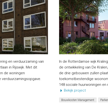
ering en verduurzaming van
In de Rotterdamse wijk Krali
aan in Rijswijk. Met dit
de ontwikkeling van De Krale
 en de woningen
de drie gebouwen zullen pla
re verduurzamingsopgave.
toekomstbestendige woonomge
148 sociale huurwoningen en 
Bekijk project
Bouwkosten Management
Parke