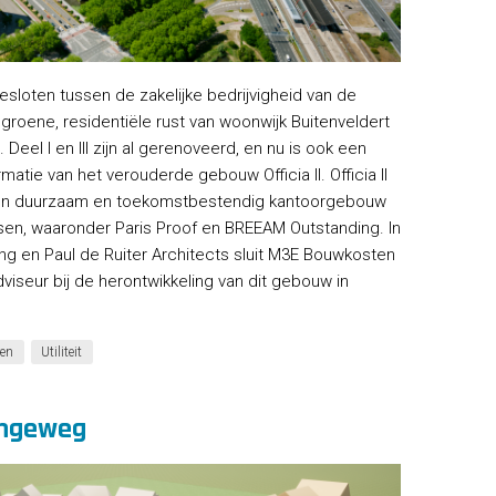
esloten tussen de zakelijke bedrijvigheid van de
groene, residentiële rust van woonwijk Buitenveldert
. Deel I en III zijn al gerenoveerd, en nu is ook een
atie van het verouderde gebouw Officia II. Officia II
een duurzaam en toekomstbestendig kantoorgebouw
sen, waaronder Paris Proof en BREEAM Outstanding. In
ng en Paul de Ruiter Architects sluit M3E Bouwkosten
seur bij de herontwikkeling van dit gebouw in
ren
Utiliteit
angeweg