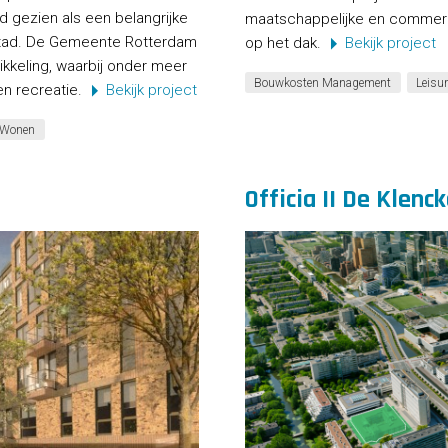
jd gezien als een belangrijke
maatschappelijke en commerci
 stad. De Gemeente Rotterdam
op het dak.
Bekijk project
ikkeling, waarbij onder meer
Bouwkosten Management
Leisu
n recreatie.
Bekijk project
Wonen
Officia II De Klen