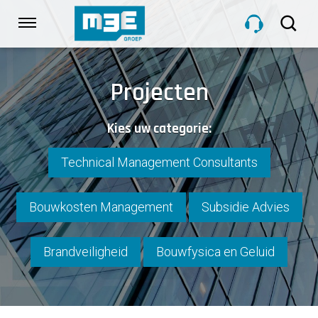
Sla
links
Navigatie
over
Spring
HOME
naar
Projecten
de
inhoud
DIENSTEN
Kies uw categorie:
Spring
naar
navigatie
Technical Management Consultants
PROJECTEN
Bouwkosten Management
Subsidie Advies
OVER M3E
Brandveiligheid
Bouwfysica en Geluid
NIEUWS