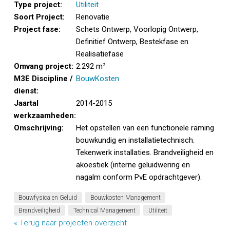
Type project:
Utiliteit
Soort Project:
Renovatie
Project fase:
Schets Ontwerp, Voorlopig Ontwerp,
Definitief Ontwerp, Bestekfase en
Realisatiefase
Omvang project:
2.292 m²
M3E Discipline /
BouwKosten
dienst:
Jaartal
2014-2015
werkzaamheden:
Omschrijving:
Het opstellen van een functionele raming
bouwkundig en installatietechnisch.
Tekenwerk installaties. B
randveiligheid en
akoestiek (interne geluidwering en
nagalm conform PvE opdrachtgever).
Bouwfysica en Geluid
Bouwkosten Management
Brandveiligheid
Technical Management
Utiliteit
« Terug naar projecten overzicht