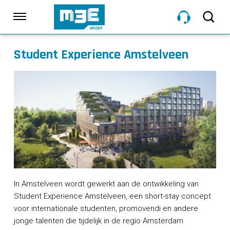
Sla
links
Navigatie
over
Spring
Student Experience Amstelveen
HOME
naar
de
inhoud
DIENSTEN
Spring
naar
navigatie
PROJECTEN
OVER M3E
In Amstelveen wordt gewerkt aan de ontwikkeling van
Student Experience Amstelveen, een short-stay concept
NIEUWS
voor internationale studenten, promovendi en andere
jonge talenten die tijdelijk in de regio Amsterdam