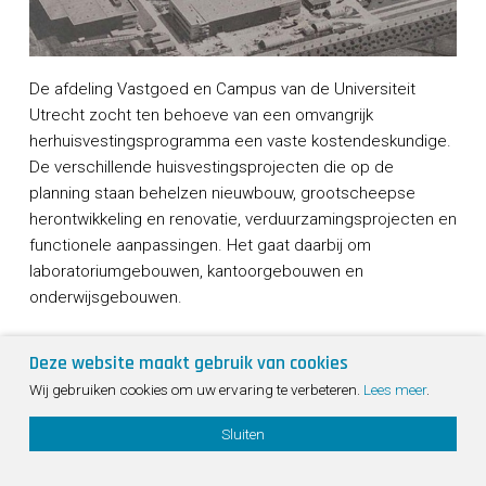
De afdeling Vastgoed en Campus van de Universiteit
Utrecht zocht ten behoeve van een omvangrijk
herhuisvestingsprogramma een vaste kostendeskundige.
De verschillende huisvestingsprojecten die op de
planning staan behelzen nieuwbouw, grootscheepse
herontwikkeling en renovatie, verduurzamingsprojecten en
functionele aanpassingen. Het gaat daarbij om
laboratoriumgebouwen, kantoorgebouwen en
onderwijsgebouwen.
Na een inschrijvingsprocedure heeft de Universiteit M3E
Deze website maakt gebruik van cookies
als kostendeskundige gekozen. Zij zullen als
Sho
Wij gebruiken cookies om uw ervaring te verbeteren.
Lees meer
.
sparringpartner…
Bekijk project
cont
info
Sluiten
Bouwkosten Management
Onderwijs
Utiliteit