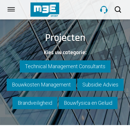
Sla
links
Navigatie
over
Spring
HOME
naar
Projecten
de
inhoud
DIENSTEN
Kies uw categorie:
Spring
naar
navigatie
Technical Management Consultants
PROJECTEN
Bouwkosten Management
Subsidie Advies
OVER M3E
Brandveiligheid
Bouwfysica en Geluid
NIEUWS