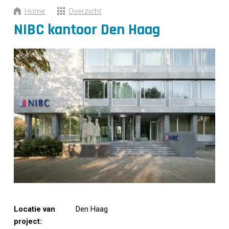
CONTACT
Home
Overzicht
NIBC kantoor Den Haag
Locatie van
Den Haag
project: