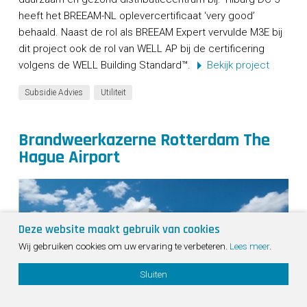
heeft het BREEAM-NL oplevercertificaat ‘very good’
behaald. Naast de rol als BREEAM Expert vervulde M3E bij
dit project ook de rol van WELL AP bij de certificering
volgens de WELL Building Standard™.
Bekijk project
Subsidie Advies
Utiliteit
Brandweerkazerne Rotterdam The
Hague Airport
Deze website maakt gebruik van cookies
Sho
Wij gebruiken cookies om uw ervaring te verbeteren.
Lees meer
.
cont
info
Sluiten