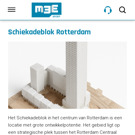
Sla
links
Navigatie
over
Spring
Schiekadeblok Rotterdam
HOME
naar
de
inhoud
DIENSTEN
Spring
naar
navigatie
PROJECTEN
OVER M3E
NIEUWS
Het Schiekadeblok in het centrum van Rotterdam is een
locatie met grote ontwikkelpotentie. Het gebied ligt op
een strategische plek tussen het Rotterdam Centraal