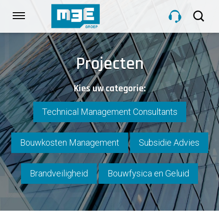
Sla
links
Navigatie
over
Spring
HOME
naar
Projecten
de
inhoud
DIENSTEN
Kies uw categorie:
Spring
naar
navigatie
Technical Management Consultants
PROJECTEN
Bouwkosten Management
Subsidie Advies
OVER M3E
Brandveiligheid
Bouwfysica en Geluid
NIEUWS