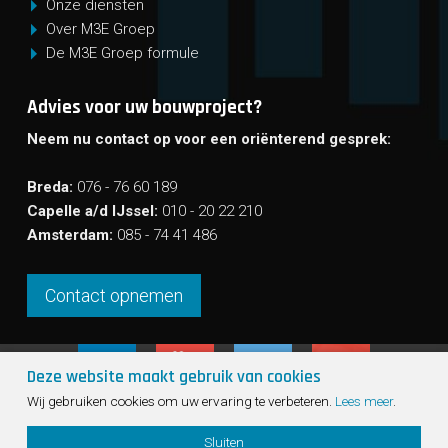
Onze diensten
Over M3E Groep
De M3E Groep formule
Advies voor uw bouwproject?
Neem nu contact op voor een oriënterend gesprek:
Breda:
076 - 76 60 189
Capelle a/d IJssel:
010 - 20 22 210
Amsterdam:
085 - 74 41 486
Contact opnemen
Deze website maakt gebruik van cookies
Sho
Wij gebruiken cookies om uw ervaring te verbeteren.
Lees meer
.
cont
© 2026 - M3E Groep
Sitemap
info
Sluiten