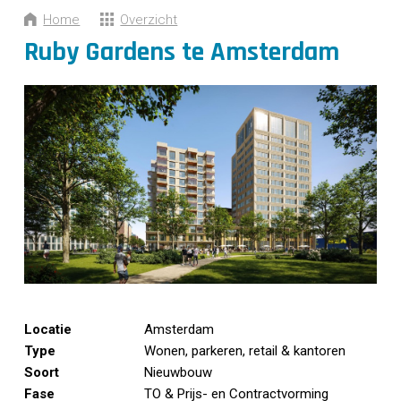
CONTACT
Home
Overzicht
Ruby Gardens te Amsterdam
Locatie
Amsterdam
Type
Wonen, parkeren, retail & kantoren
Soort
Nieuwbouw
Fase
TO & Prijs- en Contractvorming