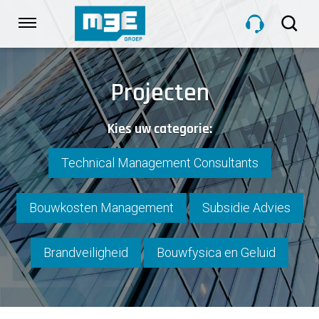
Sla
links
Navigatie
over
Spring
HOME
naar
Projecten
de
inhoud
DIENSTEN
Kies uw categorie:
Spring
naar
navigatie
Technical Management Consultants
PROJECTEN
Bouwkosten Management
Subsidie Advies
OVER M3E
Brandveiligheid
Bouwfysica en Geluid
NIEUWS