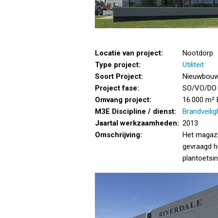
Locatie van project:
Nootdorp
Type project:
Utiliteit
Soort Project:
Nieuwbou
Project fase:
SO/VO/DO
Omvang project:
16.000 m²
M3E Discipline / dienst:
Brandveilig
Jaartal werkzaamheden:
2013
Omschrijving:
Het magazij
gevraagd he
plantoetsin