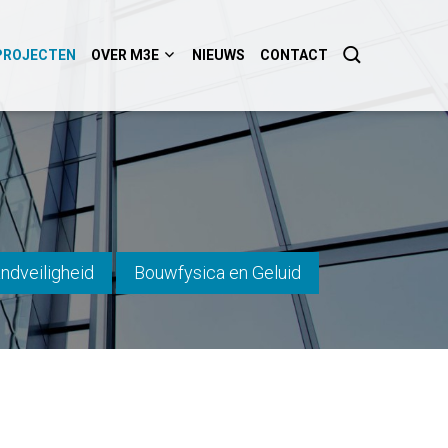
PROJECTEN
OVER M3E
NIEUWS
CONTACT
ndveiligheid
Bouwfysica en Geluid