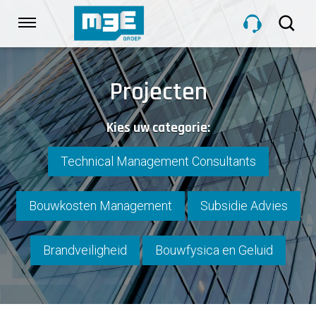
Sla
links
Navigatie
over
Spring
HOME
naar
Projecten
de
inhoud
DIENSTEN
Kies uw categorie:
Spring
naar
navigatie
Technical Management Consultants
PROJECTEN
Bouwkosten Management
Subsidie Advies
OVER M3E
Brandveiligheid
Bouwfysica en Geluid
NIEUWS