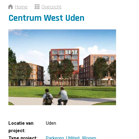
CONTACT
Home
Overzicht
Centrum West Uden
Locatie van
Uden
project:
Type project:
Parkeren
,
Utiliteit
,
Wonen