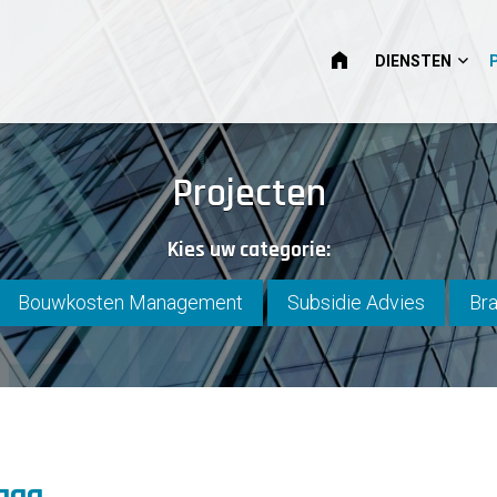
HOME
DIENSTEN
Projecten
Kies uw categorie:
Bouwkosten Management
Subsidie Advies
Bra
aag