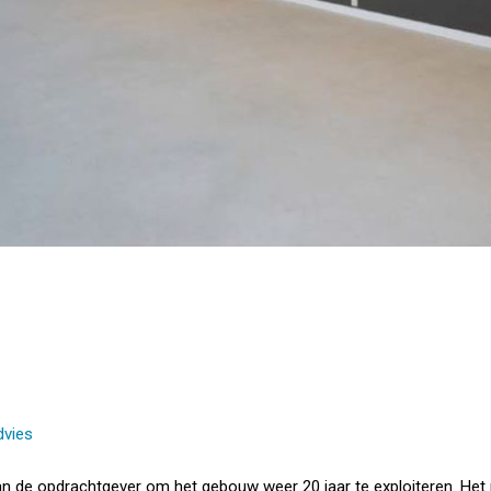
dvies
n de opdrachtgever om het gebouw weer 20 jaar te exploiteren. Het 