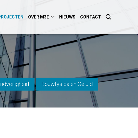
PROJECTEN
OVER M3E
NIEUWS
CONTACT
ndveiligheid
Bouwfysica en Geluid