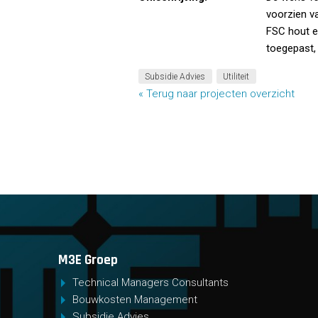
voorzien v
FSC hout e
toegepast, 
Subsidie Advies
Utiliteit
« Terug naar projecten overzicht
M3E Groep
Technical Managers Consultants
Bouwkosten Management
Subsidie Advies