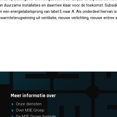
an duurzame installaties en daarmee klaar voor de toekomst. Subsid
n een energielabelsprong van label E naar A. Als onderdeel hierva
warmteterugwinning uit ventilatie, nieuwe verlichting, nieuwe entree e
Meer informatie over
Onze diensten
Over M3E Groep
De M3E Groep formule