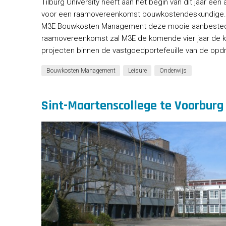
Tilburg University heeft aan het begin van dit jaar ee
voor een raamovereenkomst bouwkostendeskundige.
M3E Bouwkosten Management deze mooie aanbested
raamovereenkomst zal M3E de komende vier jaar de k
projecten binnen de vastgoedportefeuille van de opd
Bouwkosten Management
Leisure
Onderwijs
Sint-Maartenscollege te Voorburg