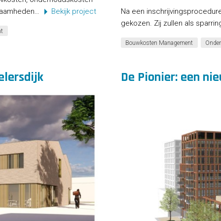
rkzaamheden…
Bekijk project
Na een inschrijvingsprocedure
gekozen. Zij zullen als sparri
t
Bouwkosten Management
Onder
lersdijk
De Pionier: een ni