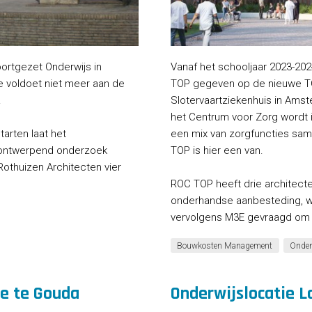
ortgezet Onderwijs in
Vanaf het schooljaar 2023-202
e voldoet niet meer aan de
TOP gegeven op de nieuwe TO
.
Slotervaartziekenhuis in Ams
het Centrum voor Zorg wordt
arten laat het
een mix van zorgfuncties sam
 ontwerpend onderzoek
TOP is hier een van.
Rothuizen Architecten vier
ROC TOP heeft drie architect
onderhandse aanbesteding, w
vervolgens M3E gevraagd om 
Bouwkosten Management
Onder
e te Gouda
Onderwijslocatie L