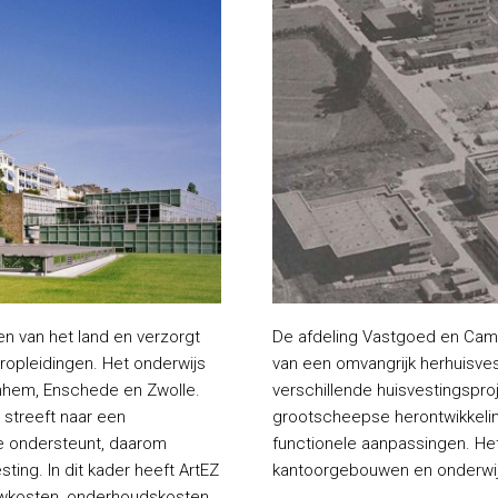
en van het land en verzorgt
De afdeling Vastgoed en Camp
ropleidingen. Het onderwijs
van een omvangrijk herhuisv
rnhem, Enschede en Zwolle.
verschillende huisvestingspr
 streeft naar een
grootscheepse herontwikkelin
ie ondersteunt, daarom
functionele aanpassingen. He
ing. In dit kader heeft ArtEZ
kantoorgebouwen en onderwi
uwkosten, onderhoudskosten