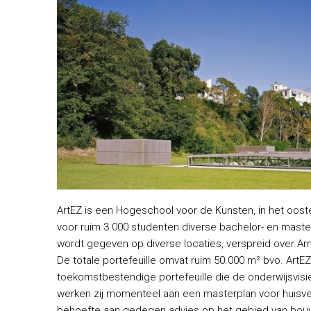
ArtEZ is een Hogeschool voor de Kunsten, in het oost
voor ruim 3.000 studenten diverse bachelor- en maste
wordt gegeven op diverse locaties, verspreid over A
De totale portefeuille omvat ruim 50.000 m² bvo. ArtEZ
toekomstbestendige portefeuille die de onderwijsvis
werken zij momenteel aan een masterplan voor huisvest
behoefte aan gedegen advies op het gebied van bo