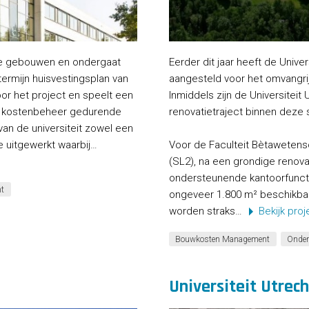
die gebouwen en ondergaat
Eerder dit jaar heeft de Unive
termijn huisvestingsplan van
aangesteld voor het omvangrij
oor het project en speelt een
Inmiddels zijn de Universitei
et kostenbeheer gedurende
renovatietraject binnen deze
 van de universiteit zowel een
e uitgewerkt waarbij…
Voor de Faculteit Bètaweten
(SL2), na een grondige renov
ondersteunende kantoorfunct
t
ongeveer 1.800 m² beschikbaar 
worden straks…
Bekijk proj
Bouwkosten Management
Onder
Universiteit Utrech