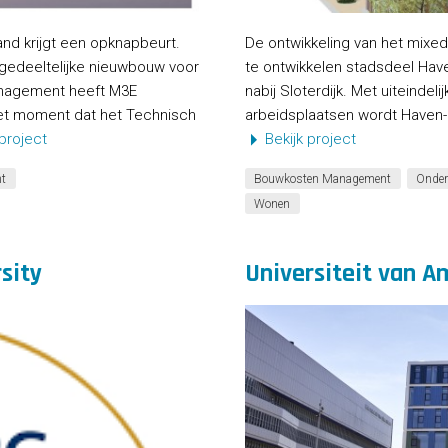
nd krijgt een opknapbeurt.
De ontwikkeling van het mixed-
gedeeltelijke nieuwbouw voor
te ontwikkelen stadsdeel Hav
nagement heeft M3E
nabij Sloterdijk. Met uiteindel
et moment dat het Technisch
arbeidsplaatsen wordt Haven-
 project
Bekijk project
t
Bouwkosten Management
Onder
Wonen
sity
Universiteit van A