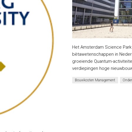
Het Amsterdam Science Park i
bètawetenschappen in Nederla
groeiende Quantum-activiteite
verdiepingen hoge nieuwbouw
Bouwkosten Management
Onder