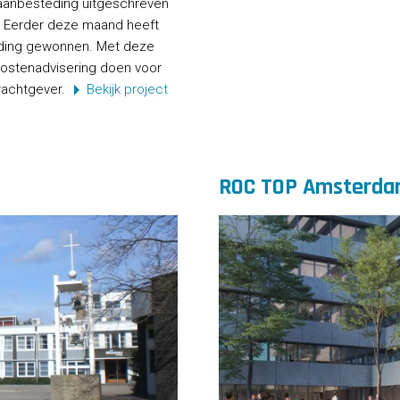
n aanbesteding uitgeschreven
 Eerder deze maand heeft
ing gewonnen. Met deze
ostenadvisering doen voor
rachtgever.
Bekijk project
ROC TOP Amsterd